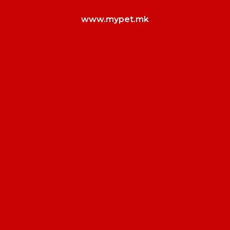
www.mypet.mk