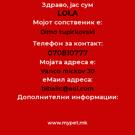
Здраво, jас сум
LOLA
Мојот сопственик е:
Dimo tupirkovski
Телефон за контакт:
070810777
Мојата адреса е:
Vanco mickov 30
еМаил адреса:
biballc@aol.com
Дополнителни информации:
www.mypet.mk