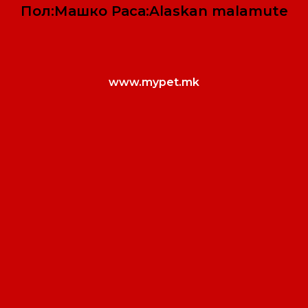
Пол:Машко Раса:Alaskan malamute
www.mypet.mk