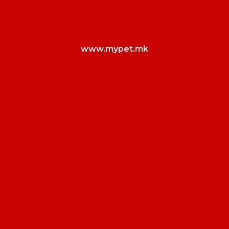
www.mypet.mk