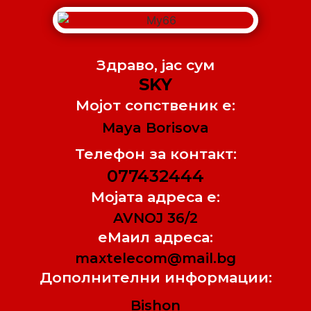
Здраво, jас сум
SKY
Мојот сопственик е:
Maya Borisova
Телефон за контакт:
077432444
Мојата адреса е:
AVNOJ 36/2
еМаил адреса:
maxtelecom@mail.bg
Дополнителни информации:
Bishon