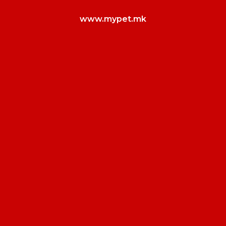
www.mypet.mk