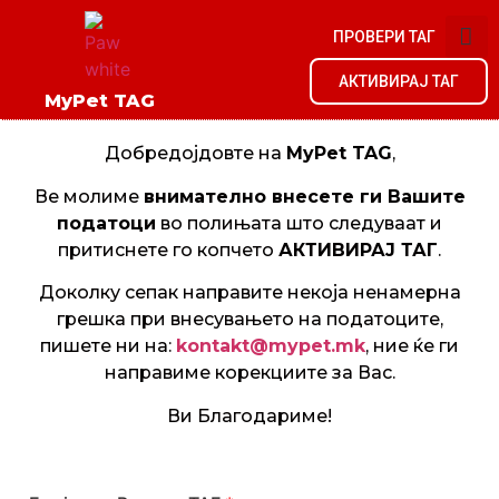
ПРОВЕРИ ТАГ
АКТИВИРАЈ ТАГ
MyPet TAG
Добредојдовте на
MyPet TAG
,
Ве молиме
внимателно внесете ги Вашите
податоци
во полињата што следуваат и
притиснете го копчето
АКТИВИРАЈ ТАГ
.
Доколку сепак направите некоја ненамерна
грешка при внесувањето на податоците,
пишете ни на:
kontakt@mypet.mk
, ние ќе ги
направиме корекциите за Вас.
Ви Благодариме!